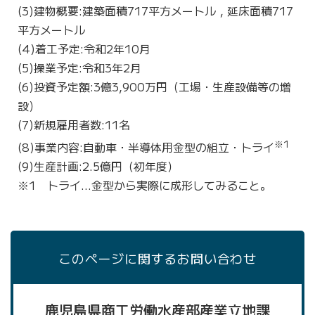
(3)建物概要:建築面積
7
17平方メートル，延床面積
7
17
平方メートル
(4)着工予定:令和2年10月
(5)操業予定:令和3年2月
(6)投資予定額:3億3,900万円（工場・生産設備等の増
設）
(7)新規雇用者数:11名
※1
(8)事業内容:自動車・半導体用金型の組立・トライ
(9)生産計画:2.5億円（初年度）
※1
ト
ライ…金型から実際に成形してみること。
このページに関するお問い合わせ
鹿児島県商工労働水産部産業立地課