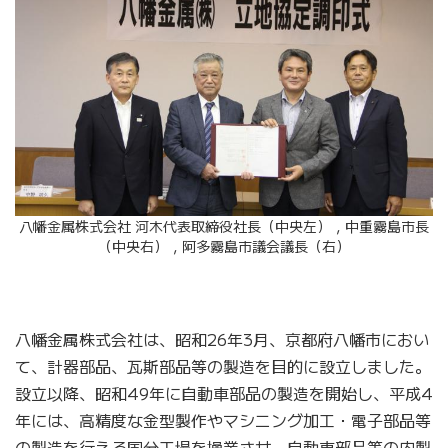
八幡金属株式会社 河木代表取締役社長（中央左），中重霧島市長
（中央右），阿多霧島市議会議長（右）
八
幡金属株式会社は、昭和26年3月、京都府八幡市におい
て、計器部品、瓦斯部品等の製造を目的に設立しました。
設
立以降、昭和49年に自動車部品の製造を開始し、平成4
年には、高精度な金型製作やマシニング加工・電子部品等
の製造を行える国分工場を操業させ、自動車部品等の内製