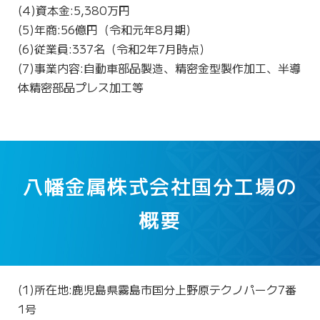
(4)資本金:5,380万円
(5)年商:56億円（令和元年8月期）
(6)従業員:337名（令和2年7月時点）
(7)事業内容:自動車部品製造、精密金型製作加工、半導
体精密部品プレス加工
等
八幡金属株式会社国分工場の
概要
(1)所在地:鹿児島県霧島市国分上野原テクノパーク7番
1号