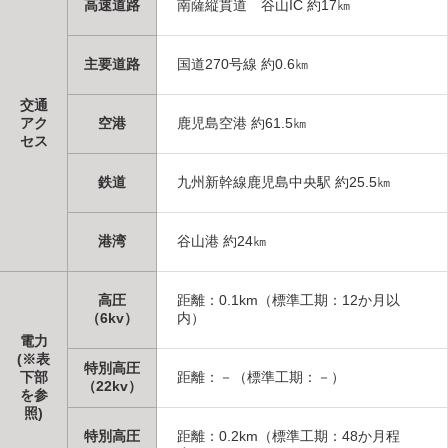
高速道路
南薩縦貫道 谷山IC 約17㎞
主要道路
国道270号線 約0.6㎞
交通
アク
空港
鹿児島空港 約61.5㎞
セス
鉄道
九州新幹線鹿児島中央駅 約25.5㎞
港湾
谷山港 約24㎞
高圧
距離：0.1km（標準工期：12か月以
（6kv）
内）
電力
(※表
特別高圧
下部
距離：－（標準工期：－）
（22kv）
を参
照)
特別高圧
距離：0.2km（標準工期：48か月程