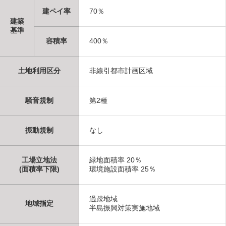
建ペイ率
70％
建築
基準
容積率
400％
土地利用区分
非線引都市計画区域
騒音規制
第2種
振動規制
なし
工場立地法
緑地面積率 20％
(面積率下限)
環境施設面積率 25％
過疎地域
地域指定
半島振興対策実施地域