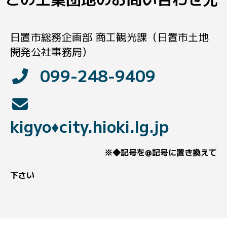
日置市総務企画部 商工観光課（日置市土地
開発公社事務局）
099-248-9409
kigyo♦city.hioki.lg.jp
※◆記号を@記号に置き換えて
下さい