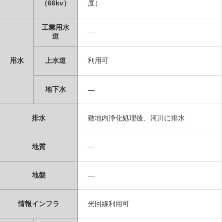
（66kv）
度）
工業用水
―
道
用水
上水道
利用可
地下水
―
排水
敷地内浄化処理後、河川に排水
地質
―
地盤
―
情報インフラ
光回線利用可