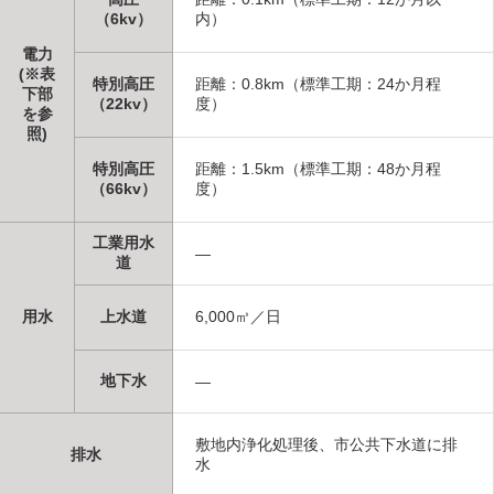
（6kv）
内）
電力
(※表
特別高圧
距離：0.8km（標準工期：24か月程
下部
（22kv）
度）
を参
照)
特別高圧
距離：1.5km（標準工期：48か月程
（66kv）
度）
工業用水
―
道
用水
上水道
6,000㎥／日
地下水
―
敷地内浄化処理後、市公共下水道に排
排水
水