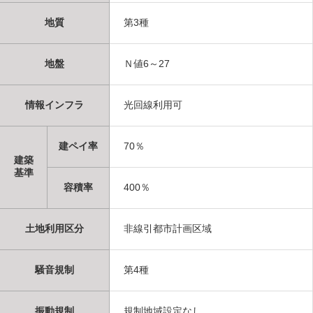
地質
第3種
地盤
Ｎ値6～27
情報インフラ
光回線利用可
建ペイ率
70％
建築
基準
容積率
400％
土地利用区分
非線引都市計画区域
騒音規制
第4種
振動規制
規制地域設定なし