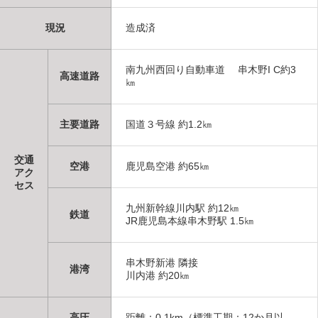
現況
造成済
南九州西回り自動車道 串木野I C約3
高速道路
㎞
主要道路
国道３号線 約1.2㎞
交通
空港
鹿児島空港 約65㎞
アク
セス
九州新幹線川内駅 約12㎞
鉄道
JR鹿児島本線串木野駅 1.5㎞
串木野新港 隣接
港湾
川内港 約20㎞
高圧
距離：0.1km（標準工期：12か月以