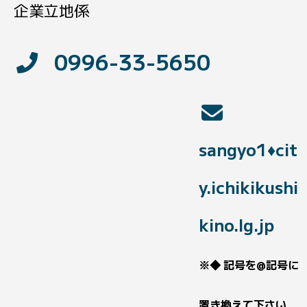
企業立地係
0996-33-5650
sangyo1♦cit
y.ichikikushi
kino.lg.jp
※◆ 記号を@記号に
置き換えて下さい