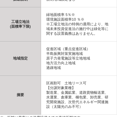
緑地面積率 5％※
環境施設面積率10 ％※
工場立地法
※工場立地法の特例の適用により、地
(面積率下限)
域未来投資促進法の施行中は緑化等に
関する設置義務はありません。
促進区域（重点促進区域）
半島振興対策実施地域
地域指定
原子力発電施設等立地地域
地方活力向上地域
過疎地域
区画割可 土地リース可
【分譲対象業種】
製造業、金属鉱業、道路貨物輸送業、
摘要
水運業、倉庫業、梱包業、卸売業、研
究開発施設、次世代エネルギー関連施
設（太陽光のみ不可）