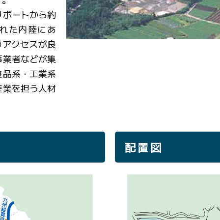
リポートから約
離れた内陸にあ
のアクセスが良
事業者などが集
食品系・工業系
産業を担う人材
配置図