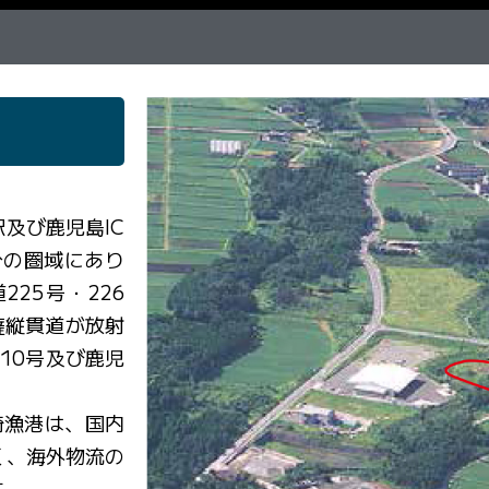
及び鹿児島IC
分の圏域にあり
25号・226
薩縦貫道が放射
10号及び鹿児
崎漁港は、国内
く、海外物流の
す。