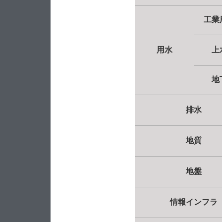
工業
用水
上
地
排水
地質
地盤
情報インフラ