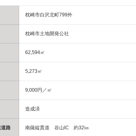
枕崎市白沢北町799外
枕崎市土地開発公社
62,594㎡
5,273㎡
9,000円／㎡
造成済
速道路
南薩縦貫道 谷山IC 約32㎞