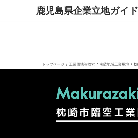
鹿児島県企業立地ガイ
トップページ
工業団地等検索
南薩地域工業用地
枕
Makurazaki 
枕崎市臨空工業