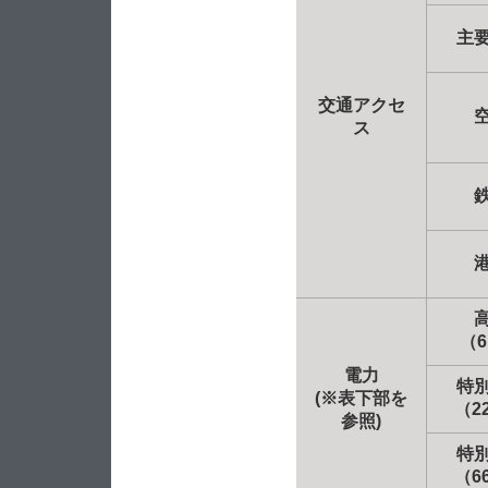
主
交通アクセ
ス
（6
電力
特
(※表下部を
（2
参照)
特
（6