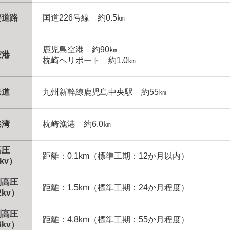
要道路
国道226号線 約0.5㎞
鹿児島空港 約90㎞
空港
枕崎ヘリポート 約1.0㎞
鉄道
九州新幹線鹿児島中央駅 約55㎞
港湾
枕崎漁港 約6.0㎞
高圧
距離：0.1km（標準工期：12か月以内）
kv）
別高圧
距離：1.5km（標準工期：24か月程度）
2kv）
別高圧
距離：4.8km（標準工期：55か月程度）
6kv）