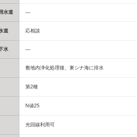
用水道
―
水道
応相談
下水
―
敷地内浄化処理後、東シナ海に排水
第2種
N値25
光回線利用可