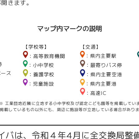
が開きます。
マップ内マークの説明
【学校等】
【交通】
：県内主要駅
：高等教育機関
跡
：小中学校
：最寄りバス停
ペース
：養護学校
：県内主要空港
：児童施設
：県内主要港
：高速IC
※ 工業団地近隣に立地する小中学校及び認定こども園等を掲載してい
掲載しているもの以外にも、周辺に施設等が立地している場合があり
イバは、令和４年4月に全交換局整