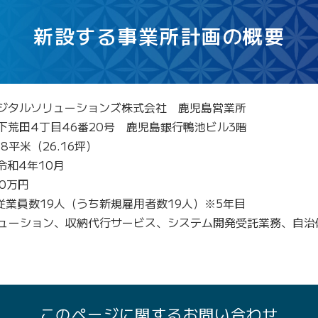
新設する事業所計画の概要
デジタルソリューションズ株式会社 鹿児島営業所
市下荒田4丁目46番20号 鹿児島銀行鴨池ビル3階
48平米（26.16坪）
令和4年10月
90万円
：従業員数19人（うち新規雇用者数19人）※5年目
ソリューション、収納代行サービス、システム開発受託業務、自
このページに関するお問い合わせ