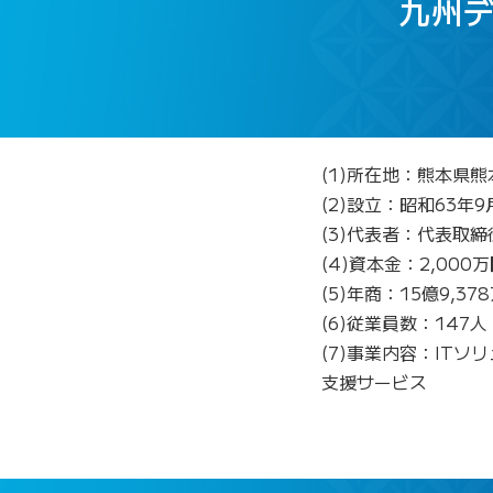
九州
(1)所在地：熊本県熊
(2)設立：昭和63年9
(3)代表者：代表取
(4)資本金：2,000
(5)年商：15億9,3
(6)従業員数：147
(7)事業内容：IT
支援サービス