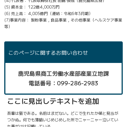
(4) 代表者： 代表取締役社長 前鶴 俊哉（鹿児島県出身）
(5) 資本金： 122億4,000万円
(6) 売上高： 4,005億円（連結：令和6年3月期）
(7)事業内容： 製粉事業，食品事業，その他事業（ヘルスケア事業
等）
このページに関するお問い合わせ
鹿児島県商工労働水産部産業立地課
電話番号：099-286-2983
ここに見出しテキストを追加
吾輩は猫である。名前はまだない。どこで生れたか頓と見当が
つかぬ。何でも薄暗いじめじめした所でニャーニャー泣いてい
た事だけは記憶している。