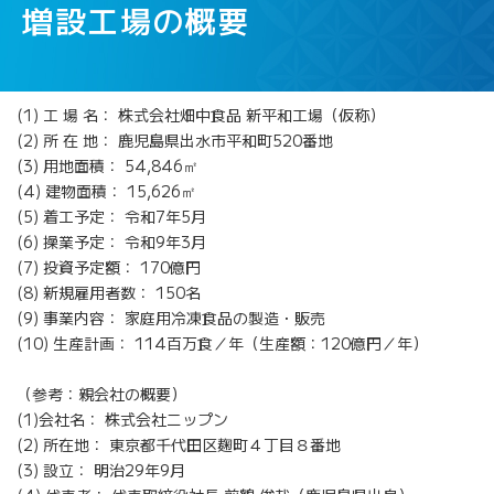
増設工場
の概要
(1) 工 場 名： 株式会社畑中食品 新平和工場（仮称）
(2) 所 在 地： 鹿児島県出水市平和町520番地
(3) 用地面積： 54,846㎡
(4) 建物面積： 15,626㎡
(5) 着工予定： 令和7年5月
(6) 操業予定： 令和9年3月
(7) 投資予定額： 170億円
(8) 新規雇用者数： 150名
(9) 事業内容： 家庭用冷凍食品の製造・販売
(10) 生産計画： 114百万食／年（生産額：120億円／年）
（参考：親会社の概要）
(1)会社名： 株式会社ニップン
(2) 所在地： 東京都千代田区麹町４丁目８番地
(3) 設立： 明治29年9月