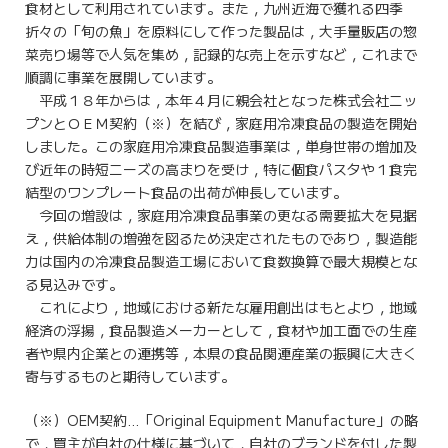
食材として利用されています。また，九州近海で獲れる四季
折々の「旬の魚」を原料にして作った製品は，大手量販店の惣
菜売り場等で人気を集め，記録的な売上を示すなど，これまで
順調に事業を展開しています。
平成１８年からは，本年４月に親会社となった株式会社ニッ
プンとＯＥＭ契約（※）を結び，家庭用冷凍食品の製造を開始
しました。この家庭用冷凍食品製造事業は，単身世帯の増加及
び近年の時短ニーズの高まりを受け，特に個食パスタや１食完
結型のワンプレート食品の出荷が伸長しています。
今回の増設は，家庭用冷凍食品事業の更なる需要拡大を見据
え，供給体制の増強を図るため決定されたものであり，製造能
力は国内の冷凍食品製造工場において食数換算で最大規模とな
る見込みです。
これにより，地域における新たな雇用創出はもとより，地域
経済の浮揚，食品製造メーカーとして，食材や加工面での生産
者や県内企業との連携等，本県の食品関連産業の振興に大きく
寄与するものと期待しています。
（※）OEM契約…「Original Equipment Manufacture」の略
で，買主が自社の仕様に基づいて，自社のブランドを付した製