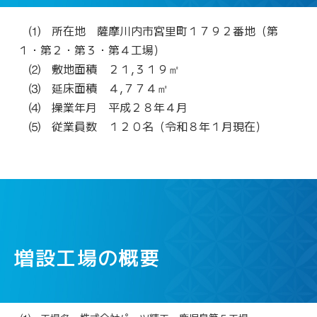
⑴ 所在地 薩摩川内市宮里町１７９２番地（第
１・第２・第３・第４工場）
⑵ 敷地面積 ２１,３１９㎡
⑶ 延床面積 ４,７７４㎡
⑷ 操業年月 平成２８年４月
⑸ 従業員数 １２０名（令和８年１月現在）
増設工場
の概要