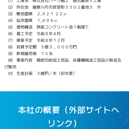
⑴ 工場名 株式会社パーツ精工 鹿児島第５工場
⑵ 所在地 薩摩川内市宮里町３３０２番地３ 外
⑶ 敷地面積 ２,９２１.２２㎡
⑷ 延床面積 １,４９６㎡
⑸ 建物構造 鉄筋コンクリート造１階建て
⑹ 着工予定 令和８年４月
⑺ 操業予定 令和８年１２月
⑻ 投資予定額 ５億３，０００万円
⑼ 新規雇用者 １５名
⑽ 事業内容 精密切削加工部品、各種機械加工部品の製造及
び販売
⑾ 生産計画 ３億円／年（初年度）
本社の概要（外部サイトへ
リンク）