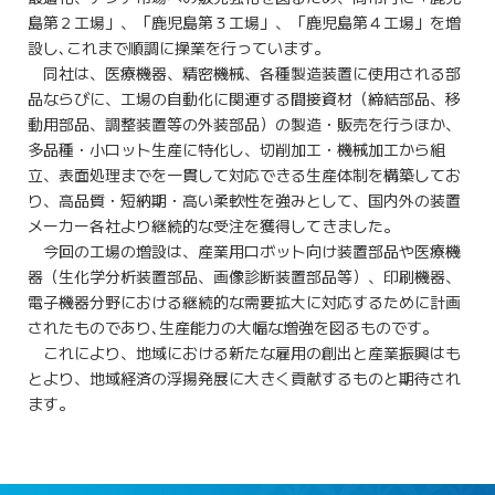
島第２工場」、「鹿児島第３工場」、「鹿児島第４工場」を増
設し､これまで順調に操業を行っています。
同社は、医療機器、精密機械、各種製造装置に使用される部
品ならびに、工場の自動化に関連する間接資材（締結部品、移
動用部品、調整装置等の外装部品）の製造・販売を行うほか、
多品種・小ロット生産に特化し、切削加工・機械加工から組
立、表面処理までを一貫して対応できる生産体制を構築してお
り、高品質・短納期・高い柔軟性を強みとして、国内外の装置
メーカー各社より継続的な受注を獲得してきました。
今回の工場の増設は、産業用ロボット向け装置部品や医療機
器（生化学分析装置部品、画像診断装置部品等）、印刷機器、
電子機器分野における継続的な需要拡大に対応するために計画
されたものであり､生産能力の大幅な増強を図るものです。
これにより、地域における新たな雇用の創出と産業振興はも
とより、地域経済の浮揚発展に大きく貢献するものと期待され
ます。