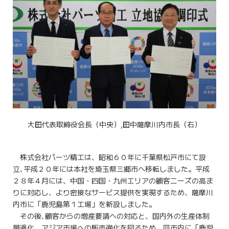
大田代表取締役会長（中央）,田中薩摩川内市長（右）
株式会社パーツ精工は、昭和６０年に千葉県松戸市にて設
立､平成２０年には本社を埼玉県三郷市へ移転しました。平成
２８年４月には、中国・四国・九州エリアの顧客ニーズの高ま
りに対応し、より密接なサービス提供を実現するため、薩摩川
内市に「鹿児島第１工場」を新設しました。
その後､顧客からの増産要請への対応と、国内外の生産体制
最適化、アジア市場への販売強化を図るため、同市内に「鹿児