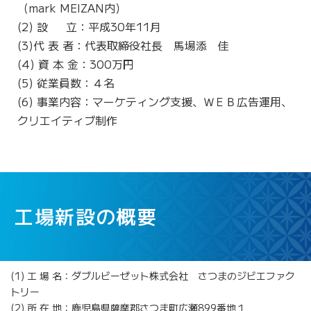
（mark MEIZAN内）
(2) 設 立：平成30年11月
(3)代 表 者：代表取締役社長 馬場添 佳
(4) 資 本 金：300万円
(5) 従業員数：４名
(6) 事業内容：マーケティング支援、ＷＥＢ広告運用、
クリエイティブ制作
工場新設の概要
(1)
工 場 名：ダブルビーゼット株式会社 さつまのジビエファク
トリー
(2)
所 在 地：鹿児島県薩摩郡さつま町広瀬899番地１