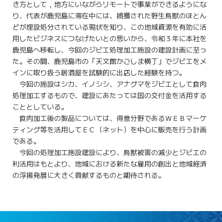
き方として，地方にいながらリモートで事業ができるようにな
り、代表が鹿児島に滞在中には、捕獲された野生鳥獣のほとん
どが埋設処分されている現状を知り、この地域資源を有効に活
用したビジネスにつなげたいとの思いから、令和３年に本社を
鹿児島へ移転し、今回のジビエ処理加工施設の建設計画に至っ
た。その間、鹿児島市の「天文館かごしま横丁」でジビエをメ
インに取り扱う居酒屋を試験的に出店した経験を持つ。
今回の施設はシカ、イノシシ、アナグマをジビエとして食肉
処理加工するもので、建設にあたっては国の交付金を活用する
こととしている。
食肉加工後の製品については、得意分野であるＷＥＢマーケ
ティング等を活用してＥＣ（ネット）を中心に販売を行う計画
である。
今回の処理加工施設建設により、鳥獣被害の減少とジビエの
利活用はもとより、地域における新たな雇用の創出と地域経済
の浮揚発展に大きく貢献するものと期待される。