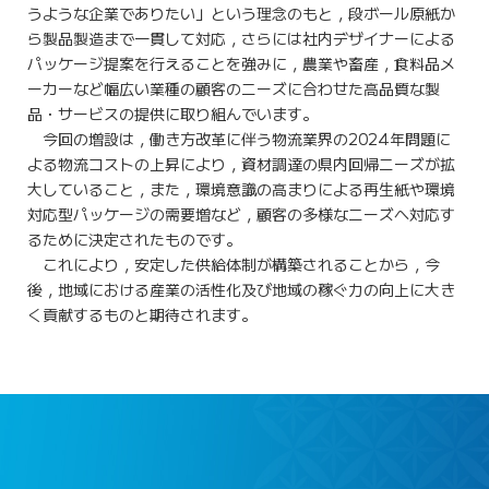
うような企業でありたい」という理念のもと，段ボール原紙か
ら製品製造まで一貫して対応，さらには社内デザイナーによる
パッケージ提案を行えることを強みに，農業や畜産，食料品メ
ーカーなど幅広い業種の顧客のニーズに合わせた高品質な製
品・サービスの提供に取り組んでいます。
今回の増設は，働き方改革に伴う物流業界の2024年問題に
よる物流コストの上昇により，資材調達の県内回帰ニーズが拡
大していること，また，環境意識の高まりによる再生紙や環境
対応型パッケージの需要増など，顧客の多様なニーズへ対応す
るために決定されたものです。
これにより，安定した供給体制が構築されることから，今
後，地域における産業の活性化及び地域の稼ぐ力の向上に大き
く貢献するものと期待されます。