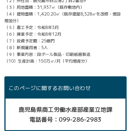
（２）所在地：鹿児島市谷山港2丁目2番地9
（３）用地面積：31,937㎡（既存敷地内）
（４）建物面積：1,420.20㎡（既存建屋8,328㎡を改修・増設
増加分）
（５）着工予定：令和8年3月
（６）操業予定：令和8年12月
（７）投資予定額：25億円
（８）新規雇用者：5人
（９）事業内容：段ボール製品・印刷紙器製造
（10）生産計画：150万㎡/月（平均増産分）
このページに関するお問い合わせ
鹿児島県商工労働水産部産業立地課
電話番号：099-286-2983