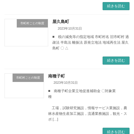
続きを読む
屋久島町
市町村ごとの制度
2023年10月31日
■ 税の減免等の指定地域 市町村名 旧市町村 過
疎法 半島法 離振法 原発立地法 地域再生法 屋久
島町 〇 △
続きを読む
南種子町
市町村ごとの制度
2023年10月31日
■ 南種子町企業立地促進補助金 〇対象業
種
工場，試験研究施設，情報サービス業施設，農
林水産物生産加工施設，流通業務施設，観光・ス
ポ […]
続きを読む