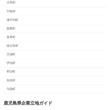
大和村
宇検村
瀬戸内町
龍郷町
喜界町
徳之島町
天城町
伊仙町
和泊町
知名町
与論町
鹿児島県企業立地ガイド