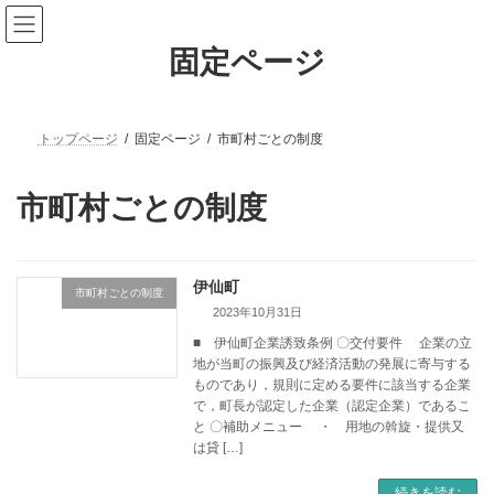
固定ページ
トップページ
固定ページ
市町村ごとの制度
市町村ごとの制度
伊仙町
市町村ごとの制度
2023年10月31日
■ 伊仙町企業誘致条例 〇交付要件 企業の立
地が当町の振興及び経済活動の発展に寄与する
ものであり，規則に定める要件に該当する企業
で，町長が認定した企業（認定企業）であるこ
と 〇補助メニュー ・ 用地の斡旋・提供又
は貸 […]
続きを読む