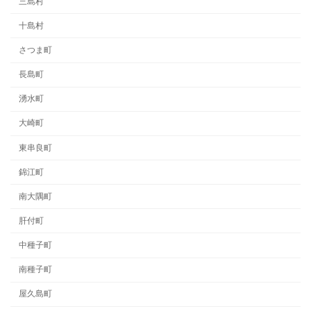
三島村
十島村
さつま町
長島町
湧水町
大崎町
東串良町
錦江町
南大隅町
肝付町
中種子町
南種子町
屋久島町