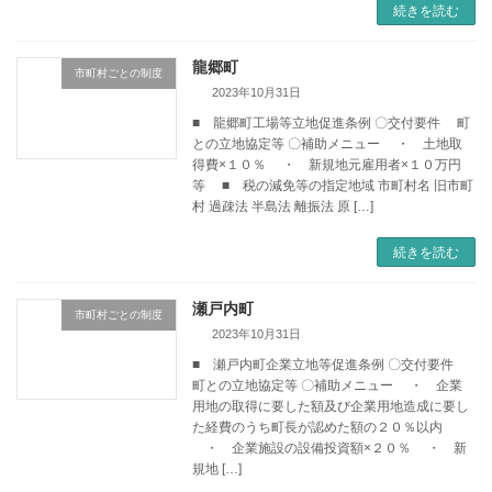
続きを読む
龍郷町
市町村ごとの制度
2023年10月31日
■ 龍郷町工場等立地促進条例 〇交付要件 町
との立地協定等 〇補助メニュー ・ 土地取
得費×１０％ ・ 新規地元雇用者×１０万円
等 ■ 税の減免等の指定地域 市町村名 旧市町
村 過疎法 半島法 離振法 原 […]
続きを読む
瀬戸内町
市町村ごとの制度
2023年10月31日
■ 瀬戸内町企業立地等促進条例 〇交付要件
町との立地協定等 〇補助メニュー ・ 企業
用地の取得に要した額及び企業用地造成に要し
た経費のうち町長が認めた額の２０％以内
・ 企業施設の設備投資額×２０％ ・ 新
規地 […]