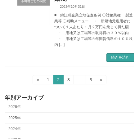
市町村ごとの制度
2023年10月31日
■ 錦江町企業立地促進条例 〇対象業種 製造
業等 〇補助メニュー ・ 新規地元雇用者に
ついて１人あたり１月２万円を乗じて得た額
・ 用地又は工場等の取得費の３０％以内
・ 用地又は工場等の年間賃借料の１０％以
内 […]
続きを読む
«
1
2
3
…
5
»
年別アーカイブ
2026年
2025年
2024年