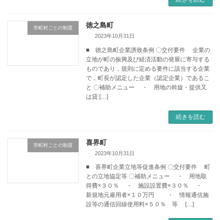
徳之島町
市町村ごとの制度
2023年10月31日
■ 徳之島町企業誘致条例 〇交付要件 企業の
立地が町の振興及び経済活動の発展に寄与する
ものであり，規則に定める要件に該当する企業
で，町長が認定した企業（認定企業）であるこ
と 〇補助メニュー ・ 用地の斡旋・提供又
は貸 […]
続きを読む
喜界町
市町村ごとの制度
2023年10月31日
■ 喜界町企業立地等促進条例 〇交付要件 町
との立地協定等 〇補助メニュー ・ 用地取
得費×３０％ ・ 施設設置費×３０％ ・
新規地元雇用者×１０万円 ・ 情報通信施
設等の通信回線使用料×５０％ 等 […]