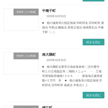
中種子町
市町村ごとの制度
2023年10月31日
■ 税の減免等の指定地域 市町村名 旧市町村 過
疎法 半島法 離振法 原発立地法 地域再生法 中種
子町 〇 △
続きを読む
南大隅町
市町村ごとの制度
2023年10月31日
■ 南大隅町企業等立地促進条例 〇交付要件
町との立地協定等 〇補助メニュー ・ 工場
等用地取得価格×３０％ ・ 新規地元雇用者
数×５万円 等 ■ 税の減免等の指定地域 市
町村名 旧市町村 過疎法 半島法 […]
続きを読む
錦江町