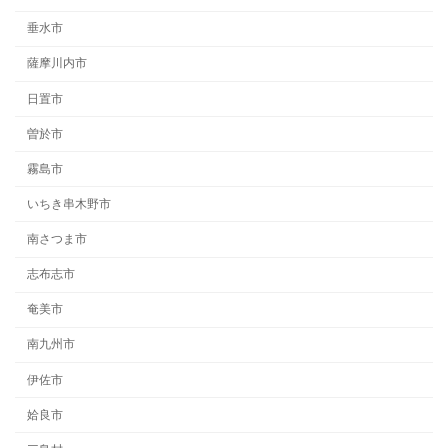
垂水市
薩摩川内市
日置市
曽於市
霧島市
いちき串木野市
南さつま市
志布志市
奄美市
南九州市
伊佐市
姶良市