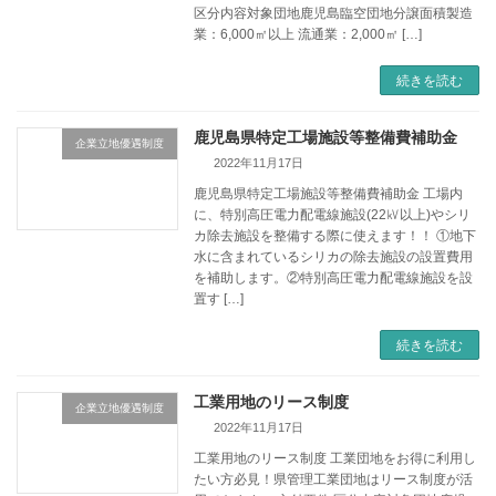
区分内容対象団地鹿児島臨空団地分譲面積製造
業：6,000㎡以上 流通業：2,000㎡ […]
続きを読む
鹿児島県特定工場施設等整備費補助金
企業立地優遇制度
2022年11月17日
鹿児島県特定工場施設等整備費補助金 工場内
に、特別高圧電力配電線施設(22㎸以上)やシリ
カ除去施設を整備する際に使えます！！ ①地下
水に含まれているシリカの除去施設の設置費用
を補助します。②特別高圧電力配電線施設を設
置す […]
続きを読む
工業用地のリース制度
企業立地優遇制度
2022年11月17日
工業用地のリース制度 工業団地をお得に利用し
たい方必見！県管理工業団地はリース制度が活