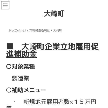
大崎町
トップページ
市町村優遇制度
大崎町
■
大崎町企業立地雇用促
進補助金
〇対象業種
製造業
〇
補助メニュー
・ 新規地元雇用者数×１５万円