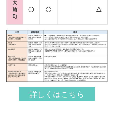
大
△
〇
〇
崎
町
詳しくはこちら