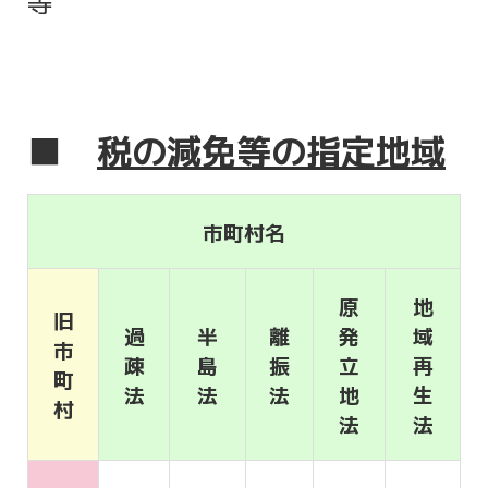
等
■
税の減免等の指定地域
市町村名
原
地
旧
過
半
離
発
域
市
疎
島
振
立
再
町
法
法
法
地
生
村
法
法